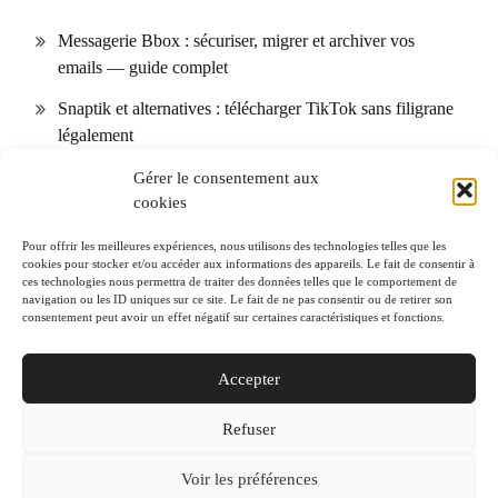
Messagerie Bbox : sécuriser, migrer et archiver vos
emails — guide complet
Snaptik et alternatives : télécharger TikTok sans filigrane
légalement
Calendrier des allergies : comment l’utiliser selon votre
Gérer le consentement aux
cookies
région + 10 conseils pour réduire les symptômes
SOGo Webmail (Lille) : installation, sécurité et
Pour offrir les meilleures expériences, nous utilisons des technologies telles que les
cookies pour stocker et/ou accéder aux informations des appareils. Le fait de consentir à
dépannage pas à pas
ces technologies nous permettra de traiter des données telles que le comportement de
navigation ou les ID uniques sur ce site. Le fait de ne pas consentir ou de retirer son
S&OP en pratique : KPI et erreurs courantes — le guide
consentement peut avoir un effet négatif sur certaines caractéristiques et fonctions.
opérationnel
Accepter
Refuser
Voir les préférences