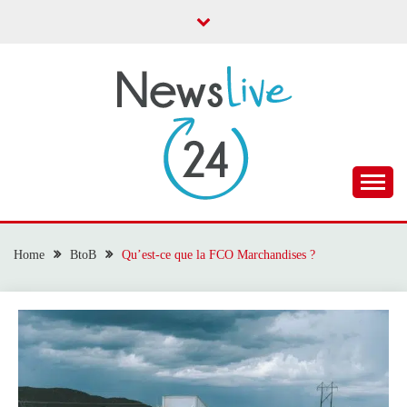
Skip
to
content
Toute l'actualité
NEWS LIVE 24
Home
BtoB
Qu’est-ce que la FCO Marchandises ?