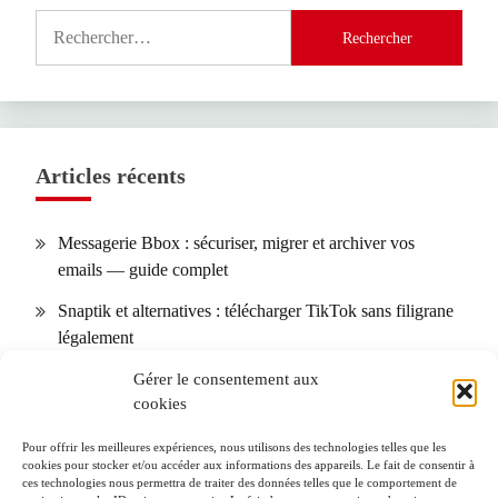
Rechercher :
Articles récents
Messagerie Bbox : sécuriser, migrer et archiver vos
emails — guide complet
Snaptik et alternatives : télécharger TikTok sans filigrane
légalement
Calendrier des allergies : comment l’utiliser selon votre
Gérer le consentement aux
cookies
région + 10 conseils pour réduire les symptômes
SOGo Webmail (Lille) : installation, sécurité et
Pour offrir les meilleures expériences, nous utilisons des technologies telles que les
cookies pour stocker et/ou accéder aux informations des appareils. Le fait de consentir à
dépannage pas à pas
ces technologies nous permettra de traiter des données telles que le comportement de