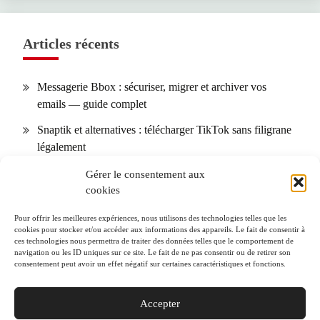
Articles récents
Messagerie Bbox : sécuriser, migrer et archiver vos
emails — guide complet
Snaptik et alternatives : télécharger TikTok sans filigrane
légalement
Calendrier des allergies : comment l’utiliser selon votre
Gérer le consentement aux
cookies
région + 10 conseils pour réduire les symptômes
SOGo Webmail (Lille) : installation, sécurité et
Pour offrir les meilleures expériences, nous utilisons des technologies telles que les
cookies pour stocker et/ou accéder aux informations des appareils. Le fait de consentir à
dépannage pas à pas
ces technologies nous permettra de traiter des données telles que le comportement de
navigation ou les ID uniques sur ce site. Le fait de ne pas consentir ou de retirer son
S&OP en pratique : KPI et erreurs courantes — le guide
consentement peut avoir un effet négatif sur certaines caractéristiques et fonctions.
opérationnel
Accepter