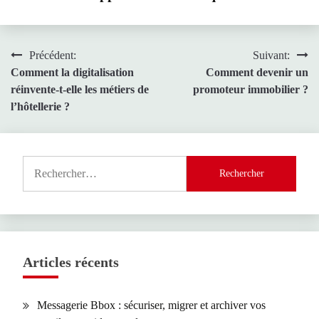
Navigation
Précédent:
Suivant:
Comment la digitalisation
Comment devenir un
de
réinvente-t-elle les métiers de
promoteur immobilier ?
l’article
l’hôtellerie ?
Rechercher :
Articles récents
Messagerie Bbox : sécuriser, migrer et archiver vos