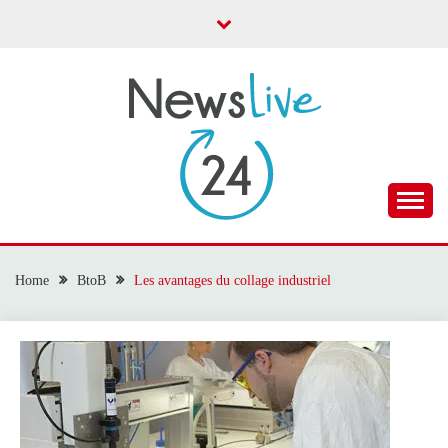
Skip
to
content
Toute l'actualité
NEWS LIVE 24
Home
BtoB
Les avantages du collage industriel