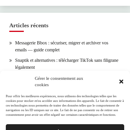
Articles récents
Messagerie Bbox : sécuriser, migrer et archiver vos
emails — guide complet
Snaptik et alternatives : télécharger TikTok sans filigrane
légalement
Calendrier des allergies : comment l’utiliser selon votre
Gérer le consentement aux
cookies
région + 10 conseils pour réduire les symptômes
SOGo Webmail (Lille) : installation, sécurité et
Pour offrir les meilleures expériences, nous utilisons des technologies telles que les
cookies pour stocker et/ou accéder aux informations des appareils. Le fait de consentir à
dépannage pas à pas
ces technologies nous permettra de traiter des données telles que le comportement de
navigation ou les ID uniques sur ce site. Le fait de ne pas consentir ou de retirer son
S&OP en pratique : KPI et erreurs courantes — le guide
consentement peut avoir un effet négatif sur certaines caractéristiques et fonctions.
opérationnel