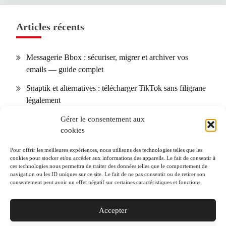
Articles récents
Messagerie Bbox : sécuriser, migrer et archiver vos
emails — guide complet
Snaptik et alternatives : télécharger TikTok sans filigrane
légalement
Calendrier des allergies : comment l’utiliser selon votre
Gérer le consentement aux
cookies
région + 10 conseils pour réduire les symptômes
SOGo Webmail (Lille) : installation, sécurité et
Pour offrir les meilleures expériences, nous utilisons des technologies telles que les
cookies pour stocker et/ou accéder aux informations des appareils. Le fait de consentir à
dépannage pas à pas
ces technologies nous permettra de traiter des données telles que le comportement de
navigation ou les ID uniques sur ce site. Le fait de ne pas consentir ou de retirer son
S&OP en pratique : KPI et erreurs courantes — le guide
consentement peut avoir un effet négatif sur certaines caractéristiques et fonctions.
opérationnel
Accepter