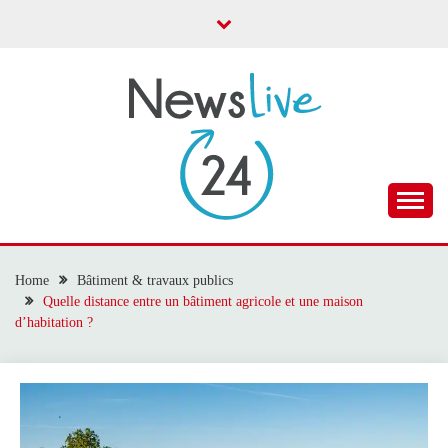
Skip
to
content
Toute l'actualité
NEWS LIVE 24
Home
Bâtiment & travaux publics
Quelle distance entre un bâtiment agricole et une maison
d’habitation ?