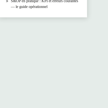
S&OP en pratique : KPI et erreurs courantes
— le guide opérationnel