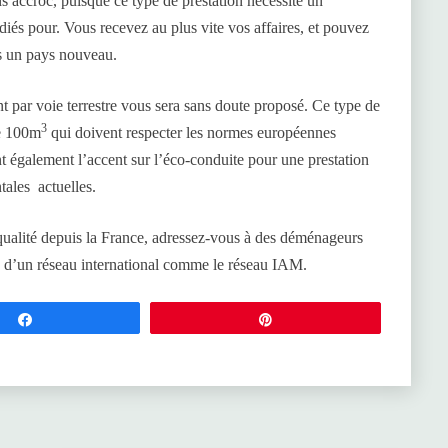
 accroc, puisque ce type de prestation nécessite un
és pour. Vous recevez au plus vite vos affaires, et pouvez
s un pays nouveau.
ar voie terrestre vous sera sans doute proposé. Ce type de
3
de 100m
qui doivent respecter les normes européennes
également l’accent sur l’éco-conduite pour une prestation
ales actuelles.
qualité depuis la France, adressez-vous à des déménageurs
 d’un réseau international comme le réseau IAM.
Partagez
Épingle