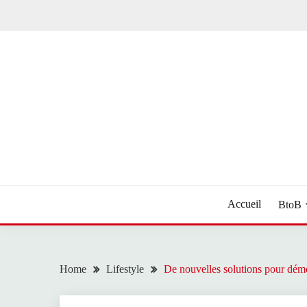
Skip
to
content
Toute l'actualité
NEWS LIVE 24
Accueil
BtoB
Home
Lifestyle
De nouvelles solutions pour démé