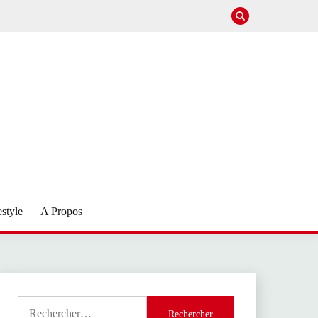
estyle
A Propos
Rechercher :