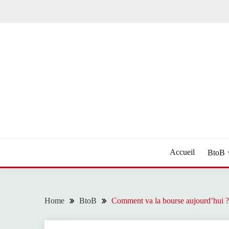
Skip
to
content
Toute l'actualité
NEWS LIVE 24
Accueil
BtoB
Home
BtoB
Comment va la bourse aujourd’hui ?