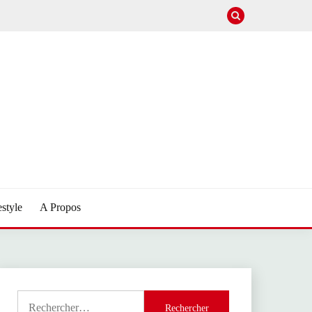
estyle
A Propos
Rechercher :