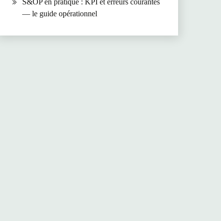
S&OP en pratique : KPI et erreurs courantes
— le guide opérationnel