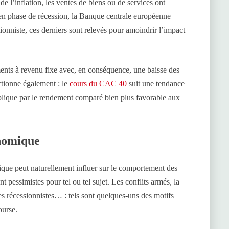
e l’inflation, les ventes de biens ou de services ont
 en phase de récession, la Banque centrale européenne
tionniste, ces derniers sont relevés pour amoindrir l’impact
ements à revenu fixe avec, en conséquence, une baisse des
ctionne également : le
cours du CAC 40
suit une tendance
xplique par le rendement comparé bien plus favorable aux
onomique
ique peut naturellement influer sur le comportement des
nt pessimistes pour tel ou tel sujet. Les conflits armés, la
tes récessionnistes… : tels sont quelques-uns des motifs
ourse.