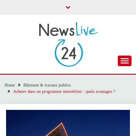
Skip
to
content
Toute l'actualité
NEWS LIVE 24
Home
Bâtiment & travaux publics
Acheter dans un programme immobilier : quels avantages ?