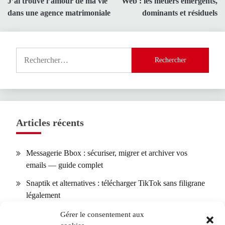
J’ai trouvé l’amour de ma vie
Web : les métiers émergents,
de
dans une agence matrimoniale
dominants et résiduels
l’article
Rechercher :
Articles récents
Messagerie Bbox : sécuriser, migrer et archiver vos
emails — guide complet
Snaptik et alternatives : télécharger TikTok sans filigrane
légalement
Calendrier des allergies : comment l’utiliser selon votre
Gérer le consentement aux