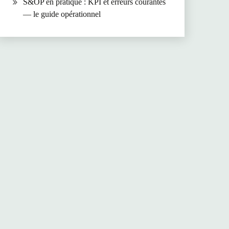
S&OP en pratique : KPI et erreurs courantes
— le guide opérationnel