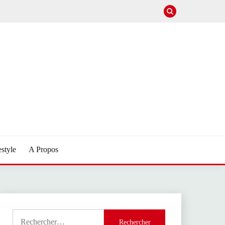
estyle
A Propos
Rechercher :