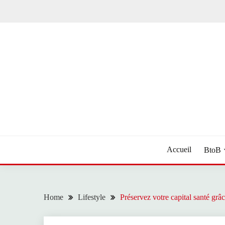
Skip
to
content
Toute l'actualité
NEWS LIVE 24
Accueil
BtoB
Home
Lifestyle
Préservez votre capital santé grâ